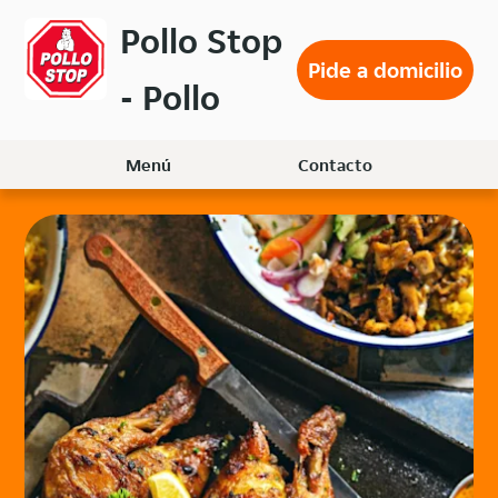
Volver
Pollo Stop
al
Pide a domicilio
menú
- Pollo
principal
Menú
Contacto